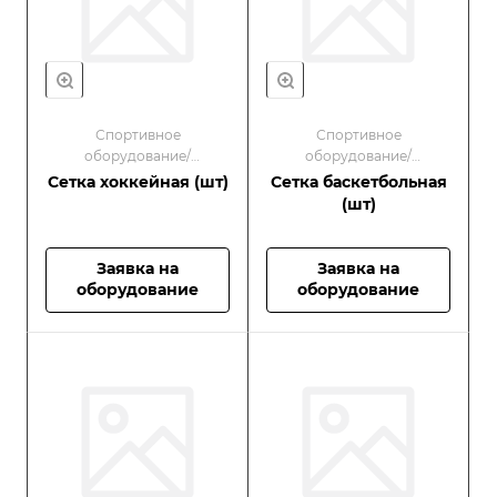
Спортивное
Спортивное
оборудование/
оборудование/
Оборудование для
Оборудование для
Сетка хоккейная (шт)
Сетка баскетбольная
спортивных площадок
спортивных площадок
(шт)
Заявка на
Заявка на
оборудование
оборудование