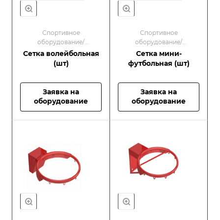
Спортивное
Спортивное
оборудование/
оборудование/
Оборудование для
Оборудование для
Сетка волейбольная
Сетка мини-
спортивных площадок
спортивных площадок
(шт)
футбольная (шт)
Заявка на
Заявка на
оборудование
оборудование