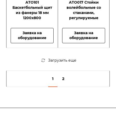
Оборудование для
Оборудование для
АТО101
АТО017 Стойки
спортивных площадок
спортивных площадок
Баскетбольный щит
волейбольные со
из фанеры 18 мм
стаканами,
1200х800
регулируемые
Заявка на
Заявка на
оборудование
оборудование
Загрузить еще
1
2