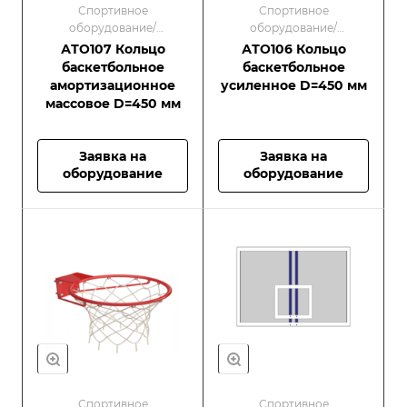
Спортивное
Спортивное
оборудование/
оборудование/
Оборудование для
Оборудование для
АТО107 Кольцо
АТО106 Кольцо
спортивных площадок
спортивных площадок
баскетбольное
баскетбольное
амортизационное
усиленное D=450 мм
массовое D=450 мм
Заявка на
Заявка на
оборудование
оборудование
Спортивное
Спортивное