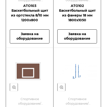
оборудование/
оборудование/
Оборудование для
Оборудование для
АТО103
АТО102
спортивных площадок
спортивных площадок
Баскетбольный щит
Баскетбольный щит
из оргстекла 8/10 мм
из фанеры 18 мм
1200х800
1800х1050
Заявка на
Заявка на
оборудование
оборудование
Спортивное
Спортивное
оборудование/
оборудование/