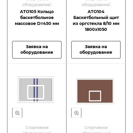
оборудование/
оборудование/
Оборудование для
Оборудование для
АТО105 Кольцо
АТО104
спортивных площадок
спортивных площадок
баскетбольное
Баскетбольный щит
массовое D=450 мм
из оргстекла 8/10 мм
1800х1050
Заявка на
Заявка на
оборудование
оборудование
Спортивное
Спортивное