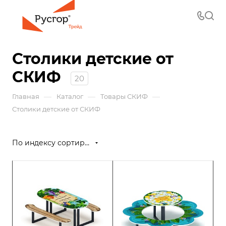
Столики детские от
СКИФ
20
—
—
—
Главная
Каталог
Товары СКИФ
Столики детские от СКИФ
По индексу сортировки (возрастание)