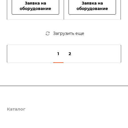
Заявка на
Заявка на
оборудование
оборудование
Загрузить еще
1
2
Компания
Выполненные проекты
Каталог
Вакансии
Услуги
НАШ ДВОР
Контакты
ROMANA