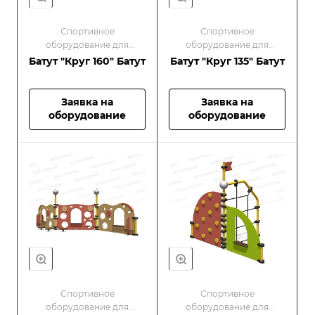
Спортивное
Спортивное
оборудование для
оборудование для
малышей/Оборудование
малышей/Оборудование
Батут "Круг 160" Батут
Батут "Круг 135" Батут
для спортивных
для спортивных
площадок
площадок
Заявка на
Заявка на
оборудование
оборудование
Спортивное
Спортивное
оборудование для
оборудование для