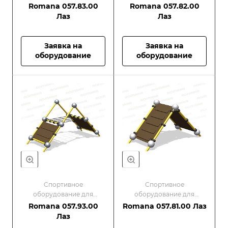
малышей/Оборудование
малышей/Оборудование
Romana 057.83.00
Romana 057.82.00
для спортивных
для спортивных
Лаз
Лаз
площадок
площадок
Заявка на
Заявка на
оборудование
оборудование
Спортивное
Спортивное
оборудование для
оборудование для
малышей/Оборудование
малышей/Оборудование
Romana 057.93.00
Romana 057.81.00 Лаз
для спортивных
для спортивных
Лаз
площадок
площадок