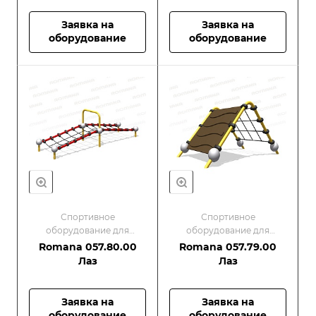
Заявка на
Заявка на
оборудование
оборудование
Спортивное
Спортивное
оборудование для
оборудование для
малышей/Оборудование
малышей/Оборудование
Romana 057.80.00
Romana 057.79.00
для спортивных
для спортивных
Лаз
Лаз
площадок
площадок
Заявка на
Заявка на
оборудование
оборудование