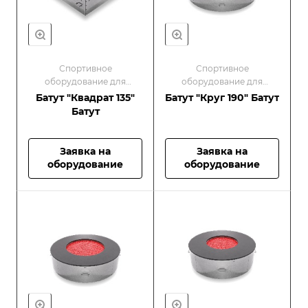
Спортивное
Спортивное
оборудование для
оборудование для
малышей/Оборудование
малышей/Оборудование
Батут "Квадрат 135"
Батут "Круг 190" Батут
для спортивных
для спортивных
Батут
площадок
площадок
Заявка на
Заявка на
оборудование
оборудование