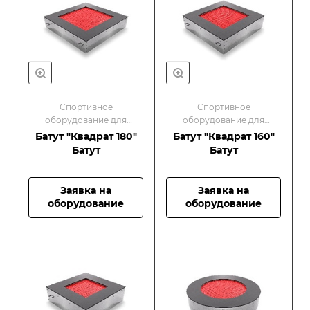
Спортивное
Спортивное
оборудование для
оборудование для
малышей/Оборудование
малышей/Оборудование
Батут "Квадрат 180"
Батут "Квадрат 160"
для спортивных
для спортивных
Батут
Батут
площадок
площадок
Заявка на
Заявка на
оборудование
оборудование