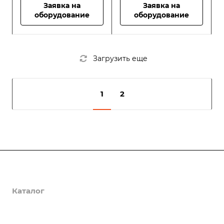
Заявка на
Заявка на
оборудование
оборудование
Загрузить еще
1
2
Компания
Выполненные проекты
Каталог
Вакансии
Услуги
НАШ ДВОР
Контакты
ROMANA