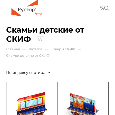
Скамьи детские от
СКИФ
18
—
—
—
Главная
Каталог
Товары СКИФ
Скамьи детские от СКИФ
По индексу сортировки (возрастание)