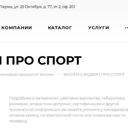
 Пермь, ул. 25 Октября, д. 77, эт. 2, оф. 201
 КОМПАНИИ
КАТАЛОГ
УСЛУГИ
 ПРО СПОРТ
—
езиновой крошки от Экогам
ЭКОГАМ СЭНДВИЧ ПРО СПОРТ
Подробнее о материалах, цветовых вариантах, габаритных
размерах, возрастных допусках, сертификации и другой
технической информации вы можете уточнить у менеджеро
оставив заявку, по электронной почте или позвонив нам по
телефону.