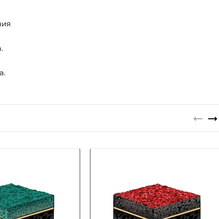
ния
.
а.