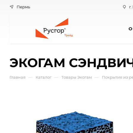
Пермь
г.
О
ЭКОГАМ СЭНДВИЧ
—
—
—
Главная
Каталог
Товары Экогам
Покрытия из р