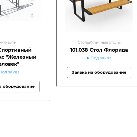
Активити
Столы/Уличные столы
Спортивный
101.038 Стол Флорида
кс "Железный
Под заказ
еловек"
Под заказ
Заявка на оборудование
а оборудование