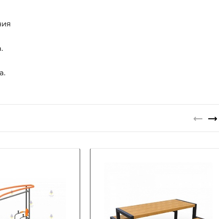
ния
.
а.