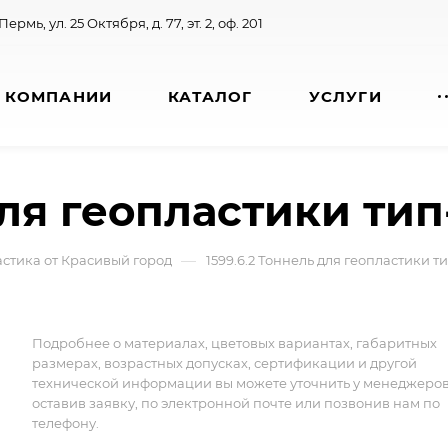
 Пермь, ул. 25 Октября, д. 77, эт. 2, оф. 201
 КОМПАНИИ
КАТАЛОГ
УСЛУГИ
для геопластики тип
—
астика от Красивый город
1599.6.2 Тоннель для геопластики т
Подробнее о материалах, цветовых вариантах, габаритных
размерах, возрастных допусках, сертификации и другой
технической информации вы можете уточнить у менеджеро
оставив заявку, по электронной почте или позвонив нам по
телефону.