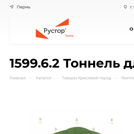
Пермь
г.
О
1599.6.2 Тоннель 
—
—
—
Главная
Каталог
Товары Красивый город
Геопл