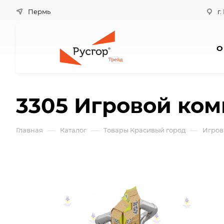
Пермь
г.
О
3305 Игровой ком
—
—
—
Главная
Каталог
Товары Красивый город
Игров