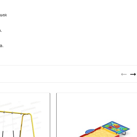
ния
.
а.