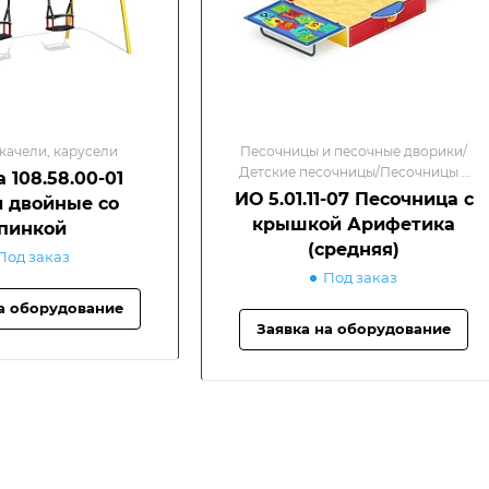
 качели, карусели
Песочницы и песочные дворики/
Детские песочницы/Песочницы с
 108.58.00-01
крышкой
ИО 5.01.11-07 Песочница с
 двойные со
крышкой Арифетика
пинкой
(средняя)
Под заказ
Под заказ
а оборудование
Заявка на оборудование