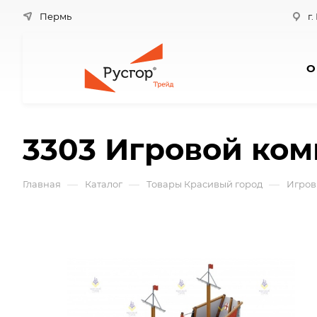
Пермь
г.
О
3303 Игровой ком
—
—
—
Главная
Каталог
Товары Красивый город
Игров