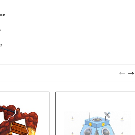
ния
.
а.