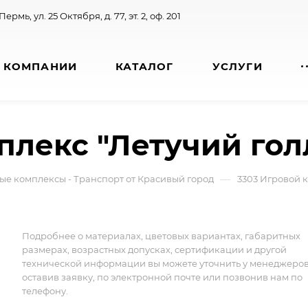
 Пермь, ул. 25 Октября, д. 77, эт. 2, оф. 201
 КОМПАНИИ
КАТАЛОГ
УСЛУГИ
плекс "Летучий го
—
ые комплексы - Транспорт от Красивый город
3303 Игровой 
Подробнее о материалах, цветовых вариантах, габаритных
размерах, возрастных допусках, сертификации и другой
технической информации вы можете уточнить у менеджеро
оставив заявку, по электронной почте или позвонив нам по
телефону.