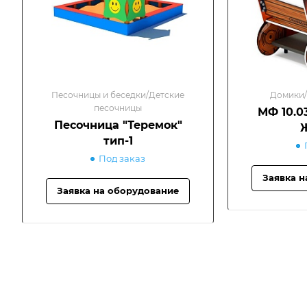
Песочницы и беседки/Детские
Домики/
песочницы
МФ 10.03
Песочница "Теремок"
тип-1
Под заказ
Заявка н
Заявка на оборудование