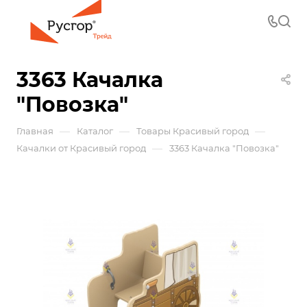
3363 Качалка
"Повозка"
—
—
—
Главная
Каталог
Товары Красивый город
—
Качалки от Красивый город
3363 Качалка "Повозка"