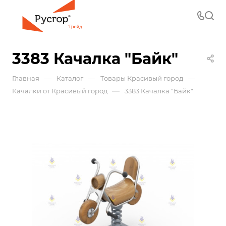
3383 Качалка "Байк"
—
—
—
Главная
Каталог
Товары Красивый город
—
Качалки от Красивый город
3383 Качалка "Байк"