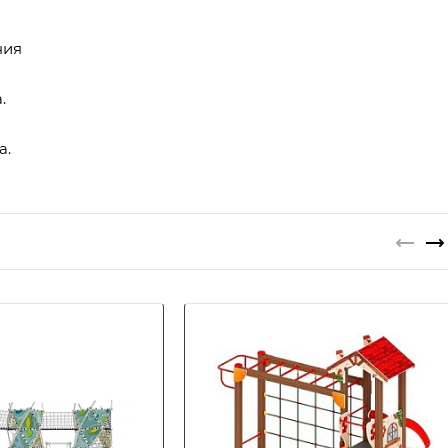
ния
.
а.