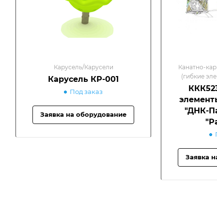
Карусель/Карусели
Канатно-кар
(гибкие эл
Карусель КР-001
"СОЗВЕЗДИЯ"
ККК523
Под заказ
элементы
"ДНК-П
Заявка на оборудование
"P
Заявка н