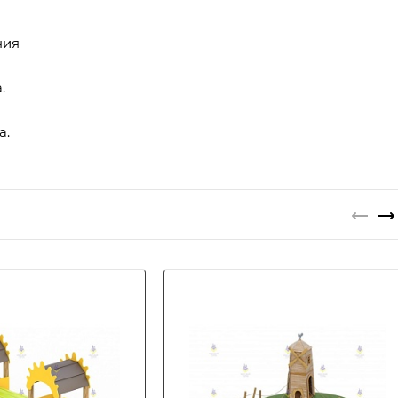
ния
.
а.