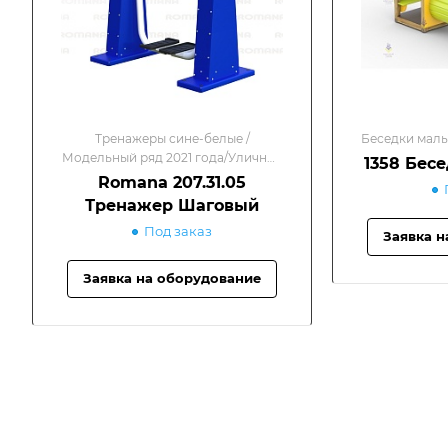
Тренажеры сине-белые /
Беседки малы
Модельный ряд 2021 года/Уличные
1358 Бес
тренажеры
Romana 207.31.05
Тренажер Шаговый
Под заказ
Заявка н
Заявка на оборудование