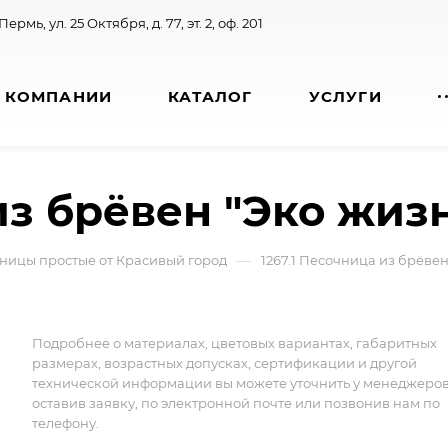
 Пермь, ул. 25 Октября, д. 77, эт. 2, оф. 201
 КОМПАНИИ
КАТАЛОГ
УСЛУГИ
из брёвен "Эко жиз
—
ницы простые от Красивый город
1267.1 Песочница из брёвен
Подробнее о материалах, цветовых вариантах, габаритных
размерах, возрастных допусках, сертификации и другой
технической информации вы можете уточнить у менеджеро
оставив заявку, по электронной почте или позвонив нам по
телефону.