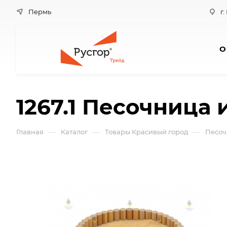
Пермь
г.
О
1267.1 Песочница 
—
—
—
Главная
Каталог
Товары Красивый город
Песоч