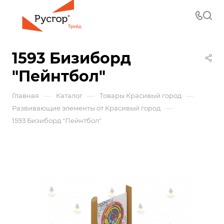
1593 Бизиборд
"Пейнтбол"
—
—
—
Главная
Каталог
Товары Красивый город
—
Развивающие элементы от Красивый город
1593 Бизиборд "Пейнтбол"