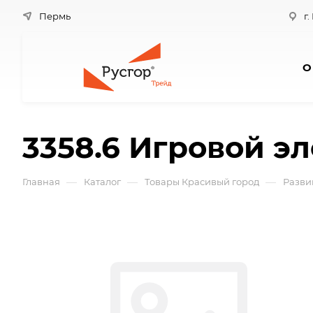
Пермь
г.
О
3358.6 Игровой э
—
—
—
Главная
Каталог
Товары Красивый город
Разви