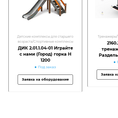
Детские комплексы для старшего
Тренажеры/
возраста/Спортивные комплексы
2160
ДИК 2.01.1.04-01 Играйте
тренаж
с нами (Город) горка Н
Раздель
1200
Под заказ
Заявка н
Заявка на оборудование