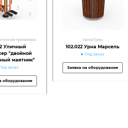
Уличные тренажеры
Урны/Урны
.2 Уличный
102.022 Урна Марсель
ер "двойной
Под заказ
ный маятник"
Под заказ
Заявка на оборудование
а оборудование