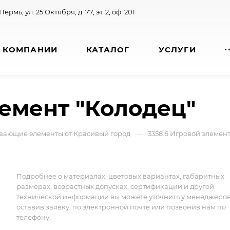
 Пермь, ул. 25 Октября, д. 77, эт. 2, оф. 201
 КОМПАНИИ
КАТАЛОГ
УСЛУГИ
лемент "Колодец"
—
вающие элементы от Красивый город
3358.6 Игровой элемент
Подробнее о материалах, цветовых вариантах, габаритных
размерах, возрастных допусках, сертификации и другой
технической информации вы можете уточнить у менеджеро
оставив заявку, по электронной почте или позвонив нам по
телефону.