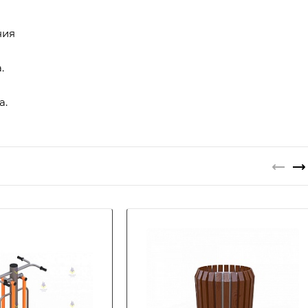
ния
.
а.