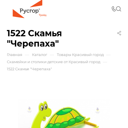
1522 Скамья
"Черепаха"
—
—
—
Главная
Каталог
Товары Красивый город
—
Скамейки и столики детские от Красивый город
1522 Скамья "Черепаха"