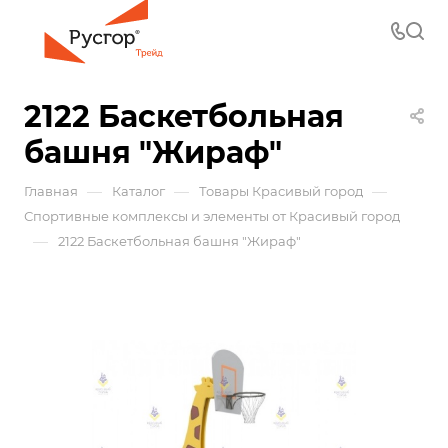
2122 Баскетбольная
башня "Жираф"
—
—
—
Главная
Каталог
Товары Красивый город
Спортивные комплексы и элементы от Красивый город
—
2122 Баскетбольная башня "Жираф"