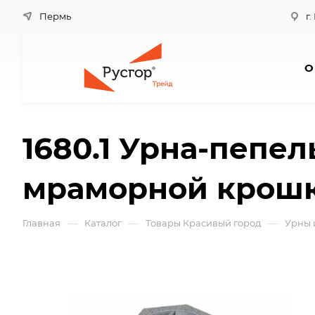
Пермь
г.
О
1680.1 Урна-пепе
мраморной крош
—
—
—
Главная
Каталог
Товары Красивый город
Урны 