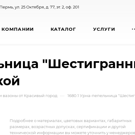
 Пермь, ул. 25 Октября, д. 77, эт. 2, оф. 201
 КОМПАНИИ
КАТАЛОГ
УСЛУГИ
льница "Шестигранн
кой
—
и вазоны от Красивый город
1680.1 Урна-пепельница "Шести
Подробнее о материалах, цветовых вариантах, габаритных
размерах, возрастных допусках, сертификации и другой
технической информации вы можете уточнить у менеджеро