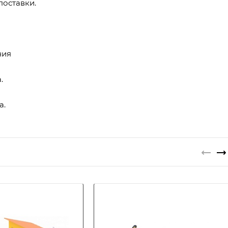
поставки.
ния
.
а.