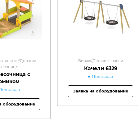
 простые/Детские
Вираж/Детские качели
есочницы
Качели 6329
Песочница с
Под заказ
омиком
Под заказ
Заявка на оборудование
а оборудование