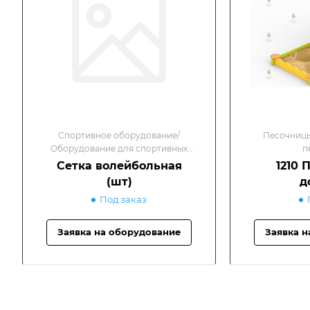
Спортивное оборудование/
Песочницы
Оборудование для спортивных
п
площадок
Сетка волейбольная
1210 
(шт)
д
Под заказ
Заявка на оборудование
Заявка н