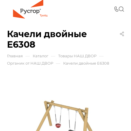
Качели двойные
E6308
—
—
—
Главная
Каталог
Товары НАШ ДВОР
—
Органик от НАШ ДВОР
Качели двойные E6308