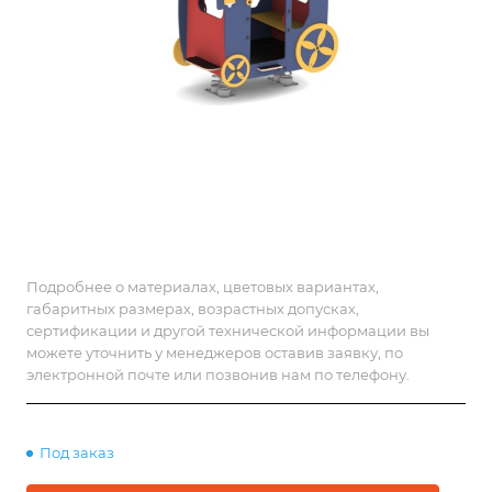
Подробнее о материалах, цветовых вариантах,
габаритных размерах, возрастных допусках,
сертификации и другой технической информации вы
можете уточнить у менеджеров оставив заявку, по
электронной почте или позвонив нам по телефону.
Под заказ