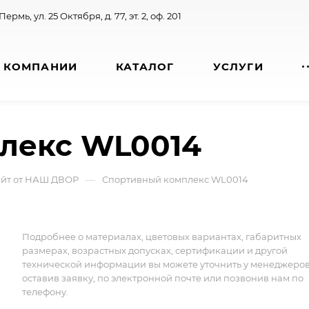
 Пермь, ул. 25 Октября, д. 77, эт. 2, оф. 201
 КОМПАНИИ
КАТАЛОГ
УСЛУГИ
лекс WL0014
—
айт от НАШ ДВОР
Спортивный комплекс WL0014
Подробнее о материалах, цветовых вариантах, габаритных
размерах, возрастных допусках, сертификации и другой
технической информации вы можете уточнить у менеджеро
оставив заявку, по электронной почте или позвонив нам по
телефону.