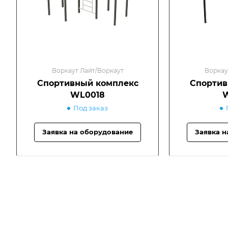
Воркаут Лайт/Воркаут
Воркау
Спортивный комплекс
Спортив
WL0018
Под заказ
Заявка на оборудование
Заявка н