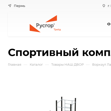
Пермь
г.
О
Спортивный комп
—
—
—
Главная
Каталог
Товары НАШ ДВОР
Воркаут Л