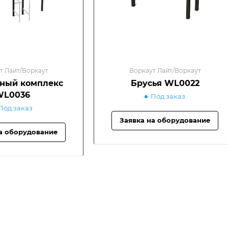
т Лайт/Воркаут
Воркаут Лайт/Воркаут
ный комплекс
Брусья WL0022
WL0036
Под заказ
Под заказ
Заявка на оборудование
а оборудование