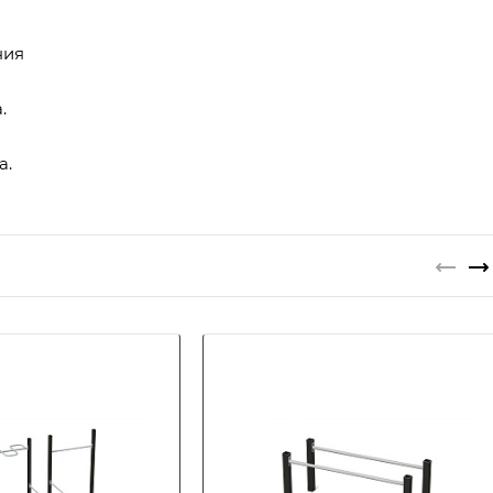
ния
.
а.