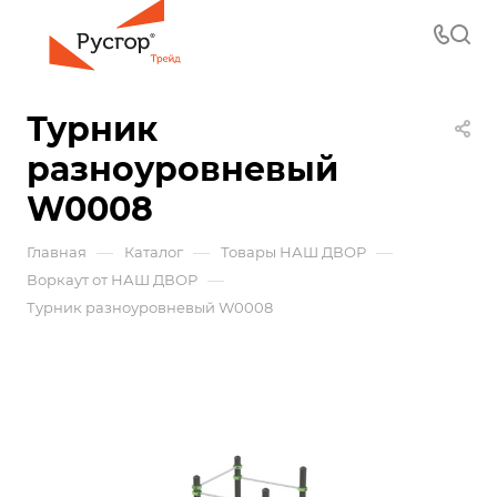
Турник
разноуровневый
W0008
—
—
—
Главная
Каталог
Товары НАШ ДВОР
—
Воркаут от НАШ ДВОР
Турник разноуровневый W0008