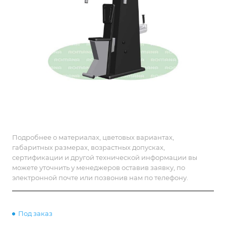
Подробнее о материалах, цветовых вариантах,
габаритных размерах, возрастных допусках,
сертификации и другой технической информации вы
можете уточнить у менеджеров оставив заявку, по
электронной почте или позвонив нам по телефону.
Под заказ