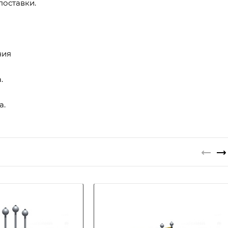
поставки.
ния
.
а.