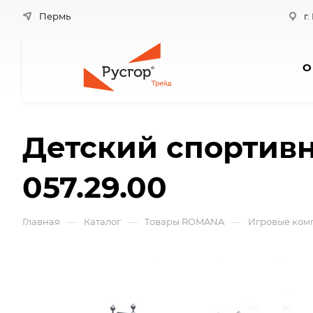
Пермь
г.
О
Детский спортивн
057.29.00
—
—
—
Главная
Каталог
Товары ROMANA
Игровые ком