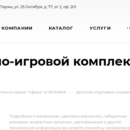
 Пермь, ул. 25 Октября, д. 77, эт. 2, оф. 201
 КОМПАНИИ
КАТАЛОГ
УСЛУГИ
о-игровой комплек
—
плексы серия "Сфера" от ROMANA
Детский спортивно-игровой
Подробнее о материалах, цветовых вариантах, габаритных
размерах, возрастных допусках, сертификации и другой
технической информации вы можете уточнить у менеджеро