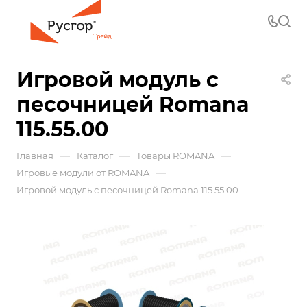
Игровой модуль с
песочницей Romana
115.55.00
—
—
—
Главная
Каталог
Товары ROMANA
—
Игровые модули от ROMANA
Игровой модуль с песочницей Romana 115.55.00