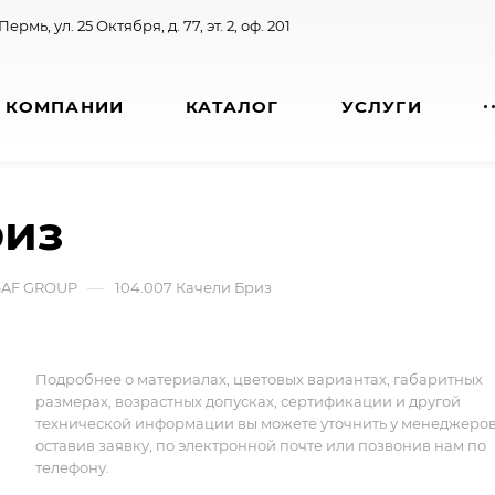
 Пермь, ул. 25 Октября, д. 77, эт. 2, оф. 201
 КОМПАНИИ
КАТАЛОГ
УСЛУГИ
риз
—
 SAF GROUP
104.007 Качели Бриз
Подробнее о материалах, цветовых вариантах, габаритных
размерах, возрастных допусках, сертификации и другой
технической информации вы можете уточнить у менеджеро
оставив заявку, по электронной почте или позвонив нам по
телефону.