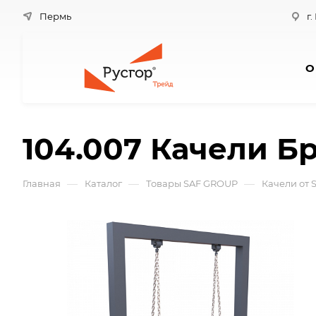
Пермь
г.
О
104.007 Качели Б
—
—
—
Главная
Каталог
Товары SAF GROUP
Качели от