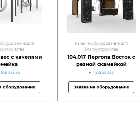
борудование для
Качели/Оборудование для
оустройства
благоустройства
авес с качелями
104.017 Пергола Восток с
Змейка
резной скамейкой
Под заказ
Под заказ
а оборудование
Заявка на оборудование