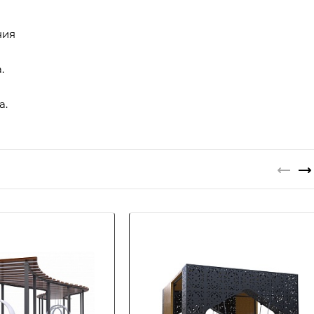
ния
.
а.