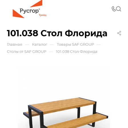
101.038 Стол Флорида
—
—
—
Главная
Каталог
Товары SAF GROUP
—
Столы от SAF GROUP
101.038 Стол Флорида