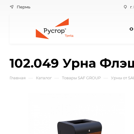
Пермь
г.
О
102.049 Урна Флэ
—
—
—
Главная
Каталог
Товары SAF GROUP
Урны от S