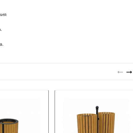
ния
.
а.