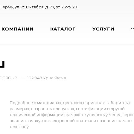
 Пермь, ул. 25 Октября, д. 77, эт. 2, оф. 201
 КОМПАНИИ
КАТАЛОГ
УСЛУГИ
ш
—
AF GROUP
102.049 Урна Флэш
Подробнее о материалах, цветовых вариантах, габаритных
размерах, возрастных допусках, сертификации и другой
технической информации вы можете уточнить у менеджеро
оставив заявку, по электронной почте или позвонив нам по
телефону.