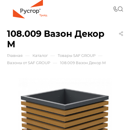
108.009 Вазон Декор
М
—
—
—
Главная
Каталог
Товары SAF GROUP
—
Вазоны от SAF GROUP
108.009 Вазон Декор М