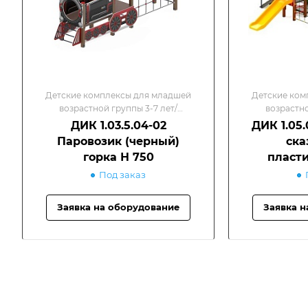
Детские комплексы для младшей
Детские ком
возрастной группы 3-7 лет/
возрастно
Детские игровые комплексы
Детские и
ДИК 1.03.5.04-02
ДИК 1.05.
Паровозик (черный)
ска
горка Н 750
пласти
Под заказ
Заявка на оборудование
Заявка н