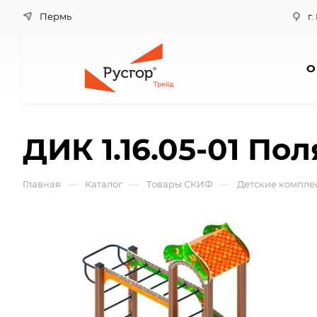
Пермь
г.
О
ДИК 1.16.05-01 По
—
—
—
Главная
Каталог
Товары СКИФ
Детские комплек