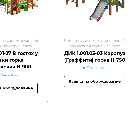
плексы для младшей
Детские комплексы для младшей
й группы 3-7 лет/
возрастной группы 3-7 лет/
гровые комплексы
Детские игровые комплексы
01-27 В гостях у
ДИК 1.001.03-03 Карапуз
зки горка
(Граффити) горка Н 750
ковая Н 900
Под заказ
Под заказ
Заявка на оборудование
а оборудование