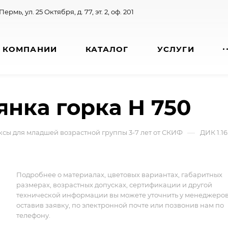
 Пермь, ул. 25 Октября, д. 77, эт. 2, оф. 201
 КОМПАНИИ
КАТАЛОГ
УСЛУГИ
лянка горка Н 750
—
сы для младшей возрастной группы 3-7 лет от СКИФ
ДИК 1.1
Подробнее о материалах, цветовых вариантах, габаритных
размерах, возрастных допусках, сертификации и другой
технической информации вы можете уточнить у менеджеро
оставив заявку, по электронной почте или позвонив нам по
телефону.