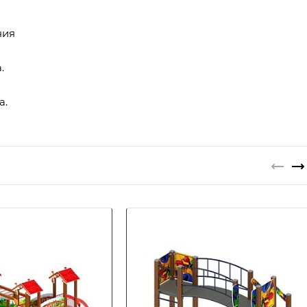
ния
.
а.