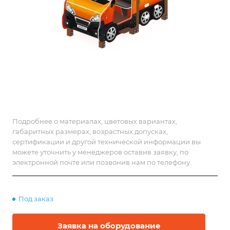
Подробнее о материалах, цветовых вариантах,
габаритных размерах, возрастных допусках,
сертификации и другой технической информации вы
можете уточнить у менеджеров оставив заявку, по
электронной почте или позвонив нам по телефону.
Под заказ
Заявка на оборудование