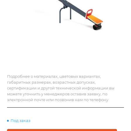
Подробнее о материалах, цветовых вариантах,
габаритных размерах, возрастных допусках,
сертификации и другой технической информации вы
можете уточнить у менеджеров оставив заявку, по
электронной почте или позвонив нам по телефону.
Под заказ