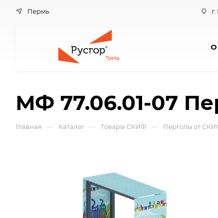
Пермь
г.
О
МФ 77.06.01-07 Пе
—
—
—
Главная
Каталог
Товары СКИФ
Перголы от СКИ