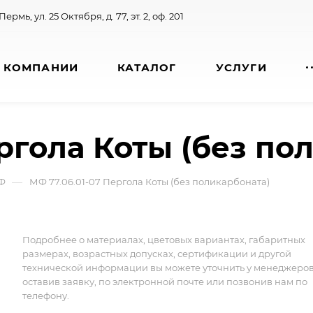
 Пермь, ул. 25 Октября, д. 77, эт. 2, оф. 201
 КОМПАНИИ
КАТАЛОГ
УСЛУГИ
ргола Коты (без по
—
Ф
МФ 77.06.01-07 Пергола Коты (без поликарбоната)
Подробнее о материалах, цветовых вариантах, габаритных
размерах, возрастных допусках, сертификации и другой
технической информации вы можете уточнить у менеджеро
оставив заявку, по электронной почте или позвонив нам по
телефону.