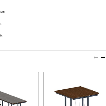
ния
.
а.