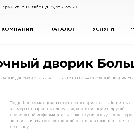
 Пермь, ул. 25 Октября, д. 77, эт. 2, оф. 201
 КОМПАНИИ
КАТАЛОГ
УСЛУГИ
сочный дворик Боль
—
сочные дворики от СКИФ
ИО 6.01.03-04 Песочный дворик Бол
Подробнее о материалах, цветовых вариантах, габаритных
размерах, возрастных допусках, сертификации и другой
технической информации вы можете уточнить у менеджеро
оставив заявку, по электронной почте или позвонив нам по
телефону.