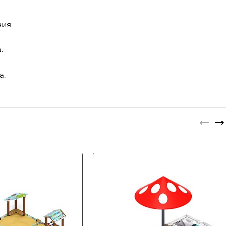
ния
.
а.