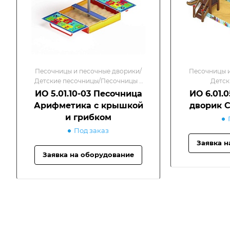
Песочницы и песочные дворики/
Песочницы и
Детские песочницы/Песочницы с
Детск
крышкой
ИО 5.01.10-03 Песочница
ИО 6.01.
Арифметика с крышкой
дворик С
и грибком
Под заказ
Заявка н
Заявка на оборудование