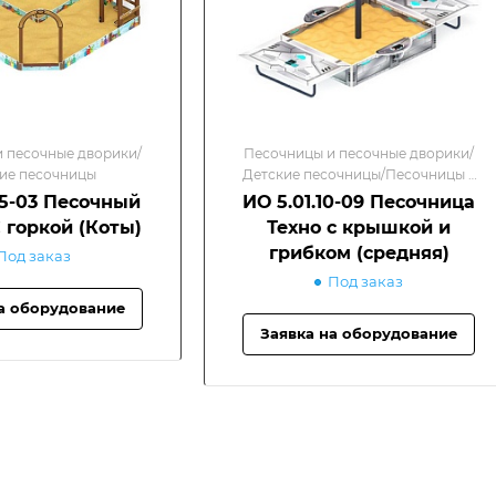
 песочные дворики/
Песочницы и песочные дворики/
ие песочницы
Детские песочницы/Песочницы с
крышкой
05-03 Песочный
ИО 5.01.10-09 Песочница
 горкой (Коты)
Техно с крышкой и
грибком (средняя)
Под заказ
Под заказ
а оборудование
Заявка на оборудование