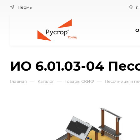
Пермь
г.
О
ИО 6.01.03-04 Пе
—
—
—
Главная
Каталог
Товары СКИФ
Песочницы и пе