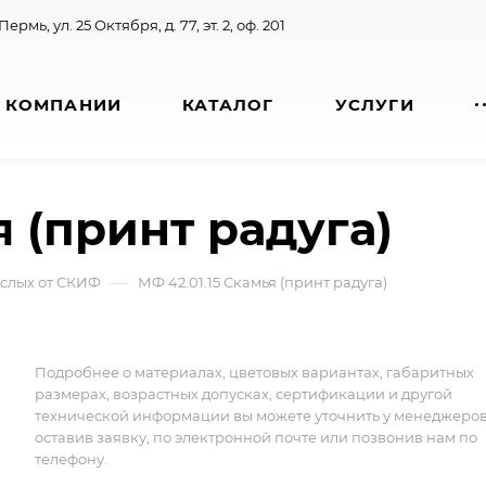
 Пермь, ул. 25 Октября, д. 77, эт. 2, оф. 201
 КОМПАНИИ
КАТАЛОГ
УСЛУГИ
я (принт радуга)
—
ослых от СКИФ
МФ 42.01.15 Скамья (принт радуга)
Подробнее о материалах, цветовых вариантах, габаритных
размерах, возрастных допусках, сертификации и другой
технической информации вы можете уточнить у менеджеро
оставив заявку, по электронной почте или позвонив нам по
телефону.