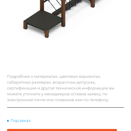
Подробнее о материалах, цветовых вариантах,
габаритных размерах, возрастных допусках,
сертификации и другой технической информации вы
можете уточнить у менеджеров оставив заявку, по
электронной почте или позвонив нам по телефону.
Под заказ