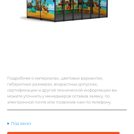
Подробнее о материалах, цветовых вариантах,
габаритных размерах, возрастных допусках,
сертификации и другой технической информации вы
можете уточнить у менеджеров оставив заявку, по
электронной почте или позвонив нам по телефону.
Под заказ