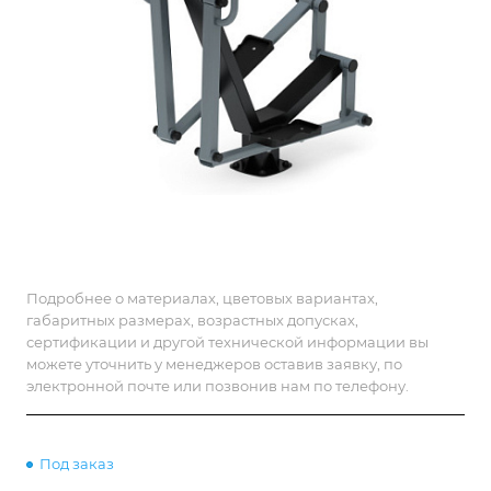
Подробнее о материалах, цветовых вариантах,
габаритных размерах, возрастных допусках,
сертификации и другой технической информации вы
можете уточнить у менеджеров оставив заявку, по
электронной почте или позвонив нам по телефону.
Под заказ