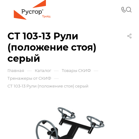
СТ 103-13 Рули
(положение стоя)
серый
—
—
—
Главная
Каталог
Товары СКИФ
—
Тренажеры от СКИФ
СТ 103-13 Рули (положение стоя) серый