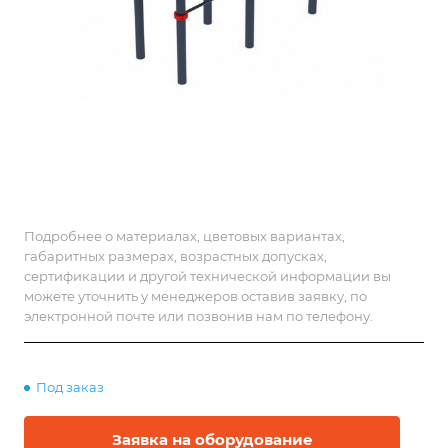
Подробнее о материалах, цветовых вариантах,
габаритных размерах, возрастных допусках,
сертификации и другой технической информации вы
можете уточнить у менеджеров оставив заявку, по
электронной почте или позвонив нам по телефону.
Под заказ
Заявка на оборудование