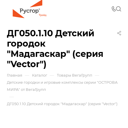
ДГ050.1.10 Детский
городок
"Мадагаскар" (серия
"Vector")
—
—
—
Главная
Каталог
Товары ВегаГрупп
Детские городки и игровые комплексы серии "ОСТРОВА
МИРА" от ВегаГрупп
—
ДГ050.1.10 Детский городок "Мадагаскар" (серия "Vector")