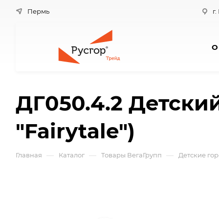
Пермь
г.
О
ДГ050.4.2 Детски
"Fairytale")
—
—
—
Главная
Каталог
Товары ВегаГрупп
Детские го