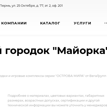
 Пермь, ул. 25 Октября, д. 77, эт. 2, оф. 201
 КОМПАНИИ
КАТАЛОГ
УСЛУГИ
й городок "Майорка
родки и игровые комплексы серии "ОСТРОВА МИРА" от ВегаГрупп
Подробнее о материалах, цветовых вариантах, габаритных
размерах, возрастных допусках, сертификации и другой
технической информации вы можете уточнить у менеджеро