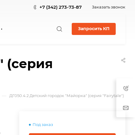
+7 (342) 273-73-87
Заказать звонок
Запросить КП
" (серия
—
ДГ050.4.2 Детский городок "Майорка" (серия "Fairytale")
Под заказ
в