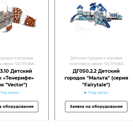
ородки и игровые
Детские городки и игровые
ы серии "ОСТРОВА
комплексы серии "ОСТРОВА
етские игровые
МИРА"/Детские игровые
3.10 Детский
ДГ050.2.2 Детский
омплексы
комплексы
к «Тенерифе»
городок "Мальта" (серия
я "Vector")
"Fairytale")
Под заказ
Под заказ
а оборудование
Заявка на оборудование