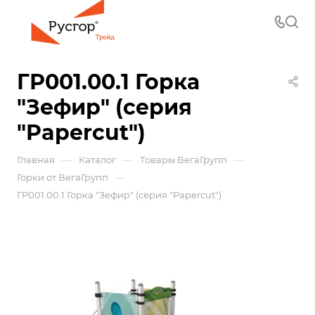
ГР001.00.1 Горка
"Зефир" (серия
"Papercut")
—
—
—
Главная
Каталог
Товары ВегаГрупп
—
Горки от ВегаГрупп
ГР001.00.1 Горка "Зефир" (серия "Papercut")