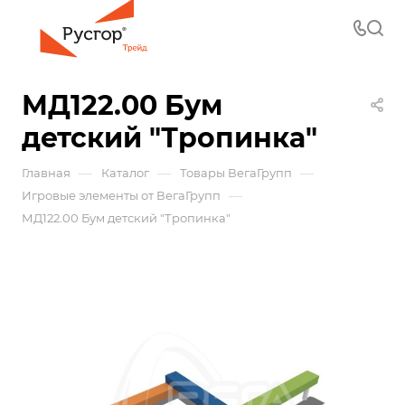
МД122.00 Бум
детский "Тропинка"
—
—
—
Главная
Каталог
Товары ВегаГрупп
—
Игровые элементы от ВегаГрупп
МД122.00 Бум детский "Тропинка"