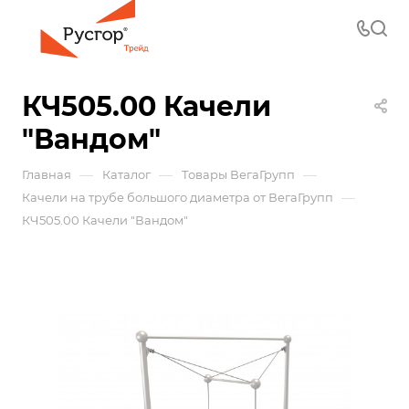
КЧ505.00 Качели
"Вандом"
—
—
—
Главная
Каталог
Товары ВегаГрупп
—
Качели на трубе большого диаметра от ВегаГрупп
КЧ505.00 Качели "Вандом"