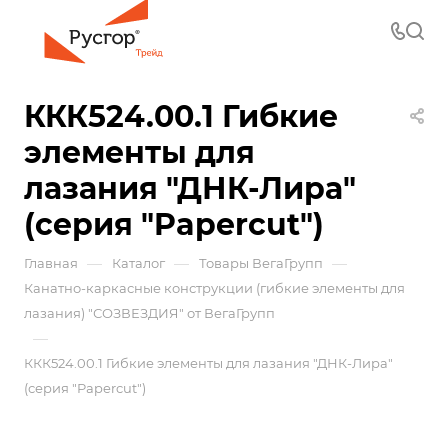
ККК524.00.1 Гибкие
элементы для
лазания "ДНК-Лира"
(серия "Papercut")
—
—
—
Главная
Каталог
Товары ВегаГрупп
Канатно-каркасные конструкции (гибкие элементы для
лазания) "СОЗВЕЗДИЯ" от ВегаГрупп
—
ККК524.00.1 Гибкие элементы для лазания "ДНК-Лира"
(серия "Papercut")