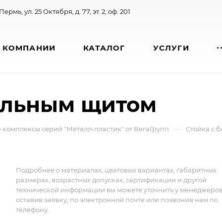
 Пермь, ул. 25 Октября, д. 77, эт. 2, оф. 201
 КОМПАНИИ
КАТАЛОГ
УСЛУГИ
больным щитом
—
 комплексы серий "Металл-пластик" от ВегаГрупп
Стойка с 
Подробнее о материалах, цветовых вариантах, габаритных
размерах, возрастных допусках, сертификации и другой
технической информации вы можете уточнить у менеджеро
оставив заявку, по электронной почте или позвонив нам по
телефону.