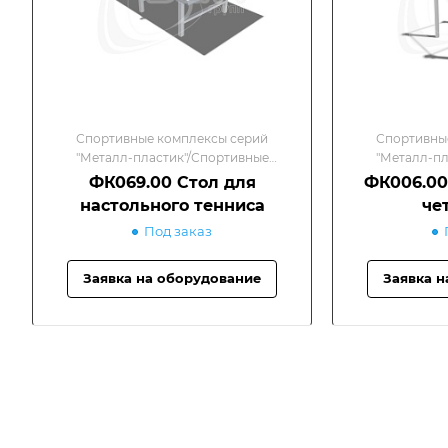
Спортивные комплексы серий
Спортивны
"Металл-пластик"/Спортивные
"Металл-пл
комплексы
к
ФК069.00 Стол для
ФК006.00
настольного тенниса
че
Под заказ
Заявка на оборудование
Заявка н