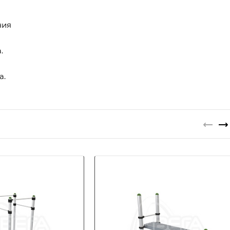
ния
.
а.