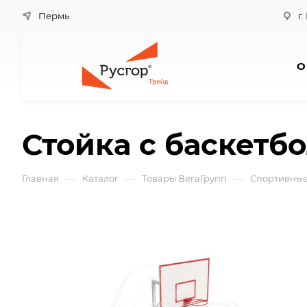
Пермь
г.
О
Стойка с баскет
—
—
—
Главная
Каталог
Товары ВегаГрупп
Спортивные