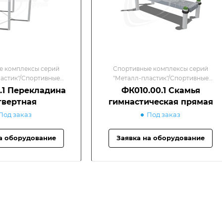
е комплексы серий
Спортивные комплексы серий
астик"/Спортивные
"Металл-пластик"/Спортивные
омплексы
комплексы
.1 Перекладина
ФК010.00.1 Скамья
твертная
гимнастическая прямая
Под заказ
Под заказ
а оборудование
Заявка на оборудование