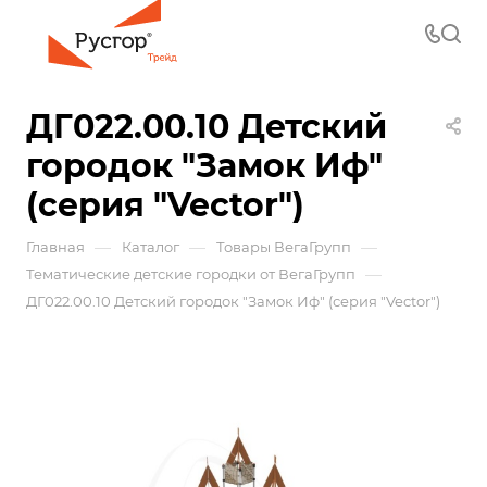
ДГ022.00.10 Детский
городок "Замок Иф"
(серия "Vector")
—
—
—
Главная
Каталог
Товары ВегаГрупп
—
Тематические детские городки от ВегаГрупп
ДГ022.00.10 Детский городок "Замок Иф" (серия "Vector")