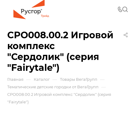
СРО008.00.2 Игровой
комплекс
"Сердолик" (серия
"Fairytale")
—
—
—
Главная
Каталог
Товары ВегаГрупп
—
Тематические детские городки от ВегаГрупп
СРО008.00.2 Игровой комплекс "Сердолик" (серия
"Fairytale")