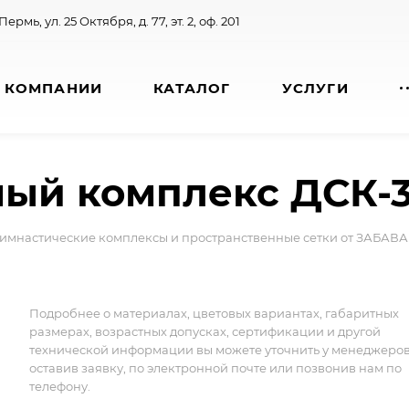
 Пермь, ул. 25 Октября, д. 77, эт. 2, оф. 201
 КОМПАНИИ
КАТАЛОГ
УСЛУГИ
ный комплекс ДСК-
имнастические комплексы и пространственные сетки от ЗАБАВА
Подробнее о материалах, цветовых вариантах, габаритных
размерах, возрастных допусках, сертификации и другой
технической информации вы можете уточнить у менеджеро
оставив заявку, по электронной почте или позвонив нам по
телефону.