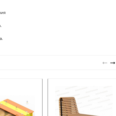
ния
.
а.