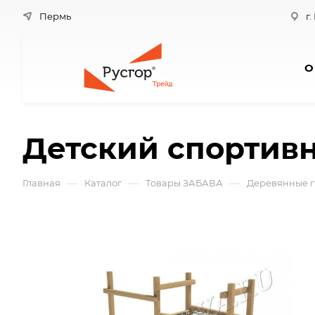
Пермь
г.
О
Детский спортив
—
—
—
Главная
Каталог
Товары ЗАБАВА
Деревянные г