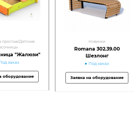
 простые/Детские
Новинки
есочницы
Romana 302.39.00
чница "Жалюзи"
Шезлонг
Под заказ
Под заказ
а оборудование
Заявка на оборудование