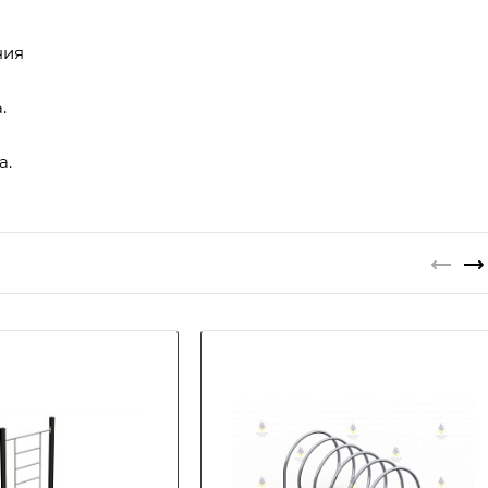
ния
.
а.