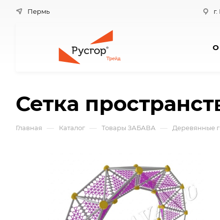
Пермь
г.
О
Сетка пространст
—
—
—
Главная
Каталог
Товары ЗАБАВА
Деревянные г