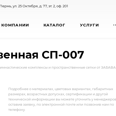
 Пермь, ул. 25 Октября, д. 77, эт. 2, оф. 201
 КОМПАНИИ
КАТАЛОГ
УСЛУГИ
венная СП-007
имнастические комплексы и пространственные сетки от ЗАБАВА
Подробнее о материалах, цветовых вариантах, габаритных
размерах, возрастных допусках, сертификации и другой
технической информации вы можете уточнить у менеджеро
оставив заявку, по электронной почте или позвонив нам по
телефону.