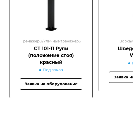
Тренажеры/Уличные тренажеры
Воркау
СТ 101-11 Рули
Шведс
(положение стоя)
красный
Под заказ
Заявка н
Заявка на оборудование