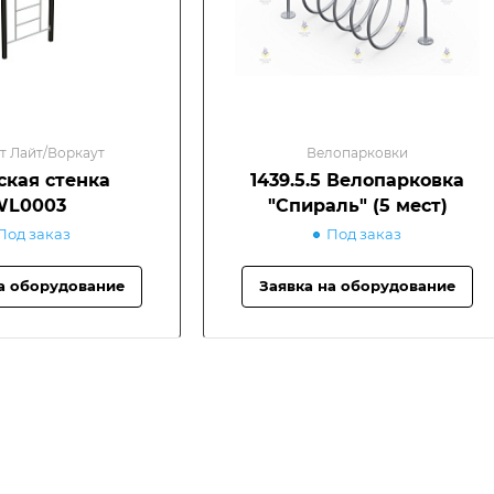
т Лайт/Воркаут
Велопарковки
кая стенка
1439.5.5 Велопарковка
WL0003
"Спираль" (5 мест)
Под заказ
Под заказ
а оборудование
Заявка на оборудование